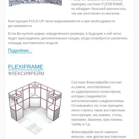
принципу системе FLEXIFRAME,
но обладает большей прочностью,
так как изготовлен из металла.
Конструкция FOLD-UP легко видоизменяется и при необходимости
достраивается.
Если Вы купили ширму определённого размера, в будущем к ней легко
будет присоединить дополнительные секции, когда потребуется увеличить
площадь выставочного модуля.
Подробнее...
FLEXIFRAME
ФЛЕКСИФРЕЙМ
Система Флексифрейм состоит
из рамок, изготовленных
из ударопрочного полистирола,
которые соединяются
металлическими соединителями.
Основываясь на этом принципе,
легко строить такие выставочные
конструкции, как ширмы, столы,
прилавки, башенки, крестовины,
тумбы и т.д.
Флексифрейм весит намного
меньше, чем другие выставочные