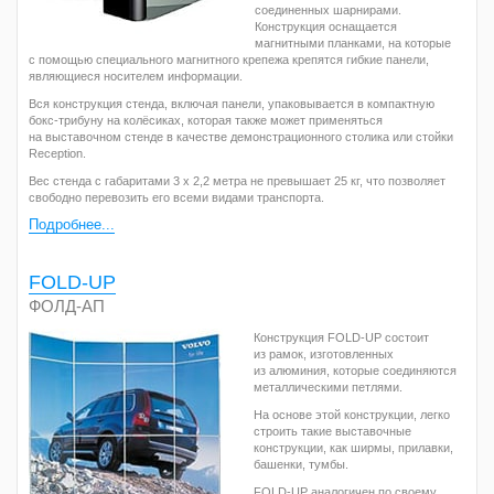
соединенных шарнирами.
Конструкция оснащается
магнитными планками, на которые
с помощью специального магнитного крепежа крепятся гибкие панели,
являющиеся носителем информации.
Вся конструкция стенда, включая панели, упаковывается в компактную
бокс-трибуну на колёсиках, которая также может применяться
на выставочном стенде в качестве демонстрационного столика или стойки
Reception.
Вес стенда с габаритами 3 х 2,2 метра не превышает 25 кг, что позволяет
свободно перевозить его всеми видами транспорта.
Подробнее...
FOLD-UP
ФОЛД-АП
Конструкция FOLD-UP состоит
из рамок, изготовленных
из алюминия, которые соединяются
металлическими петлями.
На основе этой конструкции, легко
строить такие выставочные
конструкции, как ширмы, прилавки,
башенки, тумбы.
FOLD-UP аналогичен по своему