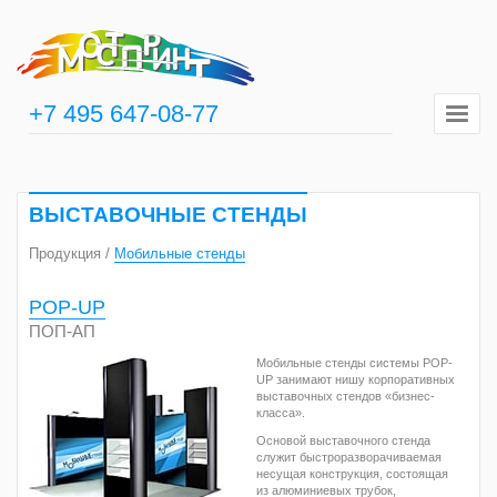
+7 495
647-08-77
ВЫСТАВОЧНЫЕ СТЕНДЫ
Продукция /
Мобильные стенды
POP-UP
ПОП-АП
Мобильные стенды системы POP-
UP занимают нишу корпоративных
выставочных стендов «бизнес-
класса».
Основой выставочного стенда
служит быстроразворачиваемая
несущая конструкция, состоящая
из алюминиевых трубок,